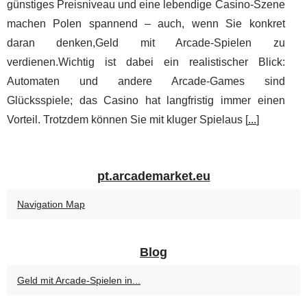
günstiges Preisniveau und eine lebendige Casino-Szene
machen Polen spannend – auch, wenn Sie konkret
daran denken,Geld mit Arcade-Spielen zu
verdienen.Wichtig ist dabei ein realistischer Blick:
Automaten und andere Arcade-Games sind
Glücksspiele; das Casino hat langfristig immer einen
Vorteil. Trotzdem können Sie mit kluger Spielaus [
...
]
pt.arcademarket.eu
Navigation Map
Blog
Geld mit Arcade-Spielen in...