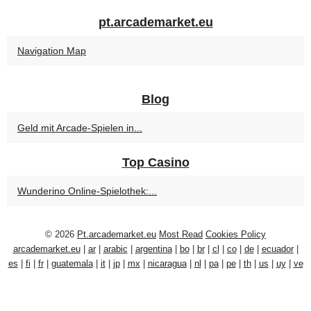
pt.arcademarket.eu
Navigation Map
Blog
Geld mit Arcade-Spielen in...
Top Casino
Wunderino Online-Spielothek:...
© 2026
Pt.arcademarket.eu
Most Read
Cookies Policy
arcademarket.eu
|
ar
|
arabic
|
argentina
|
bo
|
br
|
cl
|
co
|
de
|
ecuador
|
es
|
fi
|
fr
|
guatemala
|
it
|
jp
|
mx
|
nicaragua
|
nl
|
pa
|
pe
|
th
|
us
|
uy
|
ve